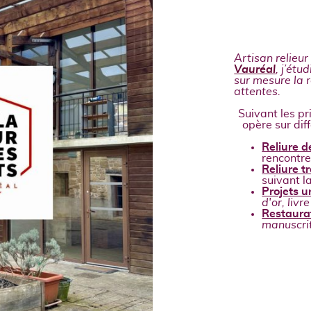
Artisan relieur
Vauréal
, j’étu
sur mesure la r
attentes.
Suivant les pr
opère sur dif
Reliure d
rencontre
Reliure t
suivant la
Projets 
d'or, livr
Restaurat
manuscrit