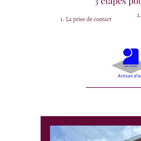
3 étapes pou
2
1
.
La prise de contact