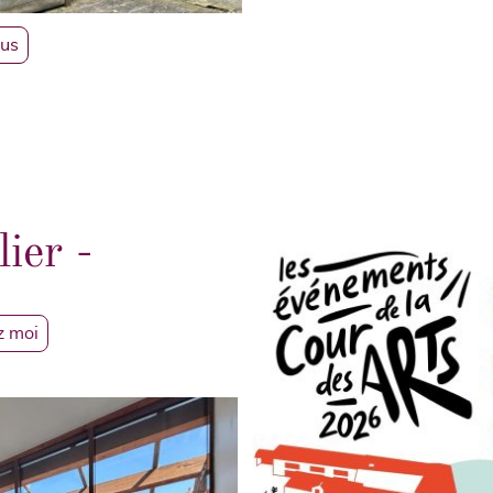
lus
lier -
z moi