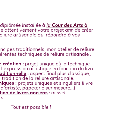
 diplômée installée à
la Cour des Arts à
die attentivement votre projet afin de créer
eliure artisanale qui répondra à vos
incipes traditionnels, mon atelier de reliure
férentes techniques de reliure artisanale :
e création
:
projet
unique où la technique
 l'expression artistique en fonction du livre.
raditionnelle
:
aspect final plus classique,
 tradition de la reliure artisanale.
uniques
:
projets uniques et singuliers (
livre
e d'artiste, papeterie sur mesure...
)
ion de livres anciens
:
missel,
s...
Tout est possible !